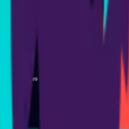
ELO
1479
Pos
#
9
UEL
4.91
%
UECL
17.41
%
Espanyol
ELO
1414
Pos
#
9
UEL
0.46
%
UECL
13.27
%