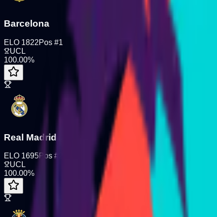
Barcelona
ELO
1822
Pos
#
1
UCL
100.00
%
Real Madrid
ELO
1695
Pos
#
2
UCL
100.00
%