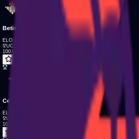
Betis
ELO
1560
Pos
#
5
UCL
100.00
%
Celta Vigo
ELO
1517
Pos
#
6
UEL
100.00
%